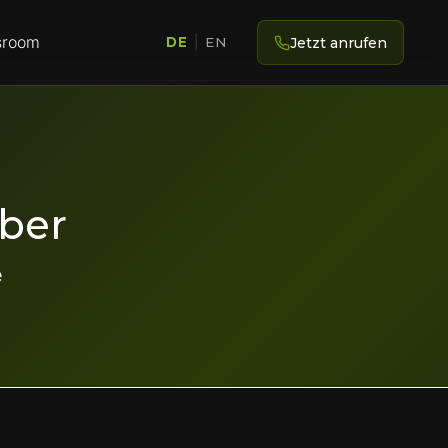
room
Jetzt anrufen
DE
|
EN
eber
e