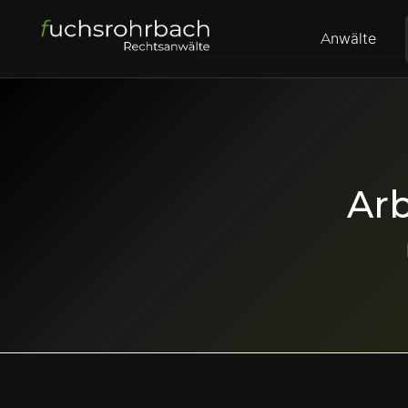
Anwälte
Arb